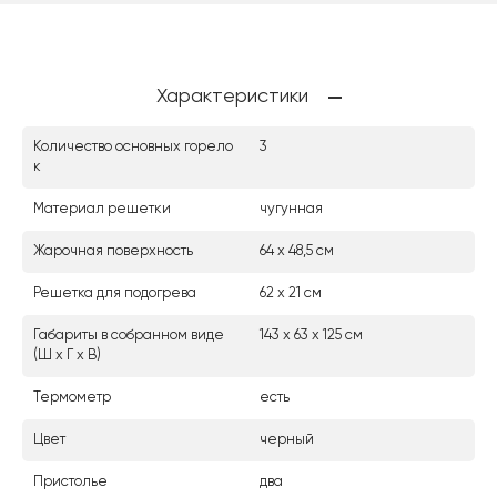
Характеристики
Количество основных горело
3
к
Материал решетки
чугунная
Жарочная поверхность
64 x 48,5 см
Решетка для подогрева
62 x 21 см
Габариты в собранном виде
143 х 63 х 125 см
(Ш х Г х В)
Термометр
есть
Цвет
черный
Пристолье
два