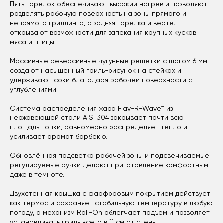
Пять горелок обеспечивают высокий нагрев и позволяют
разделять рабочую поверхность на зоны прямого и
непрямого гриллинга, а задняя горелка и вертел
открывают возможности для запекания крупных кусков
мяса и птицы.
Массивные реверсивные чугунные решётки с шагом 6 мм
создают насыщенный гриль-рисунок на стейках и
удерживают соки благодаря рабочей поверхности с
углублениями.
Система распределения жара Flav-R-Wave™ из
нержавеющей стали AISI 304 закрывает почти всю
площадь топки, равномерно распределяет тепло и
усиливает аромат барбекю.
Обновлённая подсветка рабочей зоны и подсвечиваемые
регулируемые ручки делают приготовление комфортным
даже в темноте.
Двухстенная крышка с фарфоровым покрытием действует
как термос и сохраняет стабильную температуру в любую
погоду, а механизм Roll-On облегчает подъем и позволяет
устанавливать гриль всего в 11 см от стены.