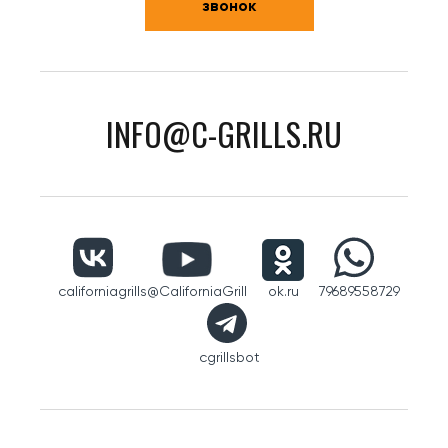
звонок
INFO@C-GRILLS.RU
californiagrills
@CaliforniaGrill
ok.ru
79689558729
cgrillsbot