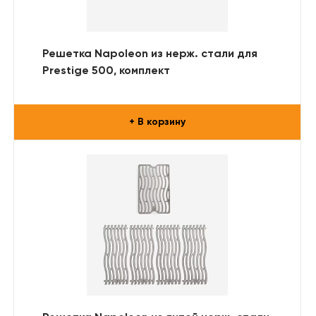
Решетка Napoleon из нерж. стали для
Prestige 500, комплект
+ В корзину