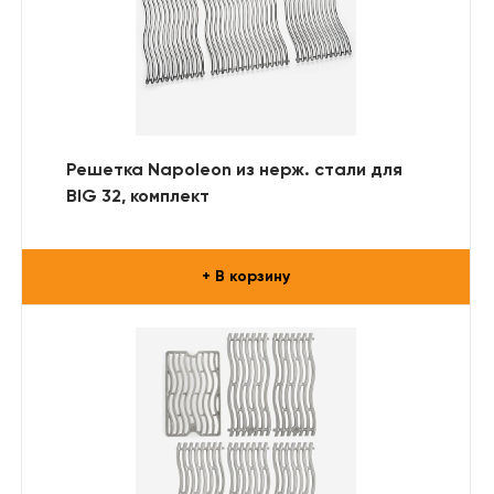
Решетка Napoleon из нерж. стали для
BIG 32, комплект
+ В корзину