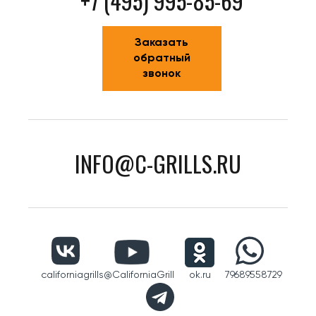
+7 (495) 995-85-69
Заказать
обратный
звонок
INFO@C-GRILLS.RU
californiagrills
@CaliforniaGrill
ok.ru
79689558729