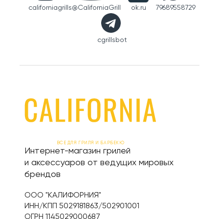
californiagrills
@CaliforniaGrill
ok.ru
79689558729
cgrillsbot
ВСЕ ДЛЯ ГРИЛЯ И БАРБЕКЮ
Интернет-магазин грилей
и аксессуаров от ведущих мировых
брендов
ООО "КАЛИФОРНИЯ"
ИНН/КПП 5029181863/502901001
ОГРН 1145029000687