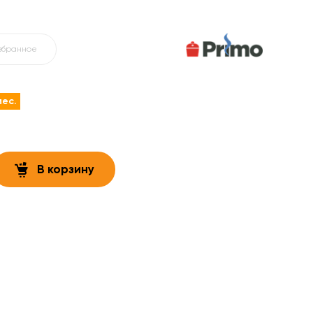
збранное
мес.
В корзину