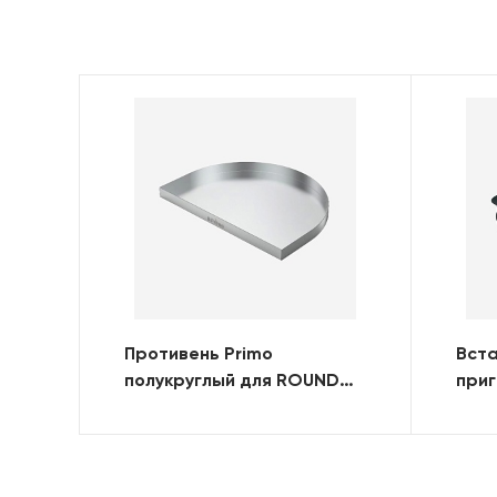
Противень Primo
Вста
полукруглый для ROUND
приг
(KAMADO)
ROU