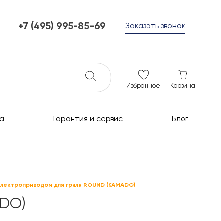
+7 (495) 995-85-69
Заказать звонок
+7 (495) 995-85-69
г. Мытищи, с 10 до 21
ежедневно с 10 до 21
info@c-grills.ru
Избранное
Корзина
а
Гарантия и сервис
Блог
 электроприводом для гриля ROUND (KAMADO)
ADO)