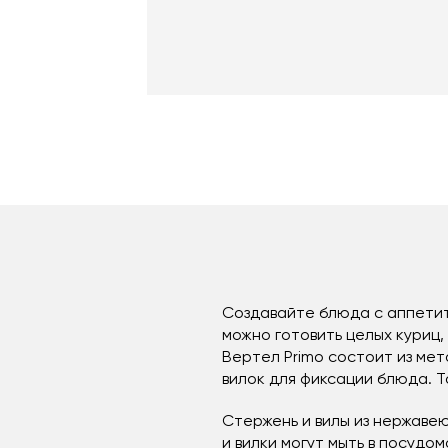
Создавайте блюда с аппетит
можно готовить целых куриц,
Вертел Primo состоит из мет
вилок для фиксации блюда. 
Стержень и вилы из нержаве
и вилки могут мыть в посудо