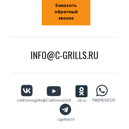
Заказать
обратный
звонок
INFO@C-GRILLS.RU
californiagrills
@CaliforniaGrill
ok.ru
79689558729
cgrillsbot