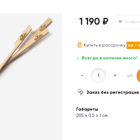
1 190 ₽
В избра
Купить в рассрочку
за
/ 
Всегда в наличии много!
-
+
шт.
Заказ без регистрации
Габариты
29.5 х 0.5 х 1 см