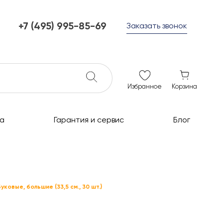
+7 (495) 995-85-69
Заказать звонок
+7 (495) 995-85-69
г. Мытищи, с 10 до 21
ежедневно с 10 до 21
info@c-grills.ru
Избранное
Корзина
а
Гарантия и сервис
Блог
овые, большие (33,5 см., 30 шт.)