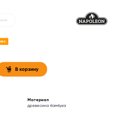
нное
мес.
В корзину
Материал
древесина бамбука