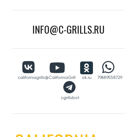
INFO@C-GRILLS.RU
californiagrills
@CaliforniaGrill
ok.ru
79689558729
cgrillsbot