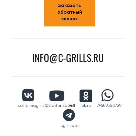
Заказать
обратный
звонок
INFO@C-GRILLS.RU
californiagrills
@CaliforniaGrill
ok.ru
79689558729
cgrillsbot