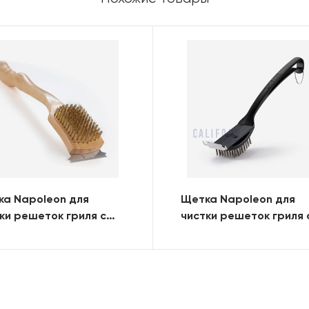
а Napoleon для
Щетка Napoleon для
ки решеток гриля с
чистки решеток гриля 
унным ворсом
ворсом из нерж. стали
(длина ворса 5 см.)