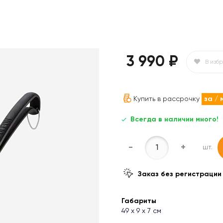
3 990 ₽
В изб
Купить в рассрочку
за
/ 
Всегда в наличии много!
-
+
шт.
Заказ без регистрации
Габариты
49 х 9 х 7 см