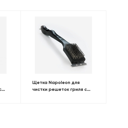
Щетка Napoleon для
с
чистки решеток гриля с
ворсом из нерж. стали