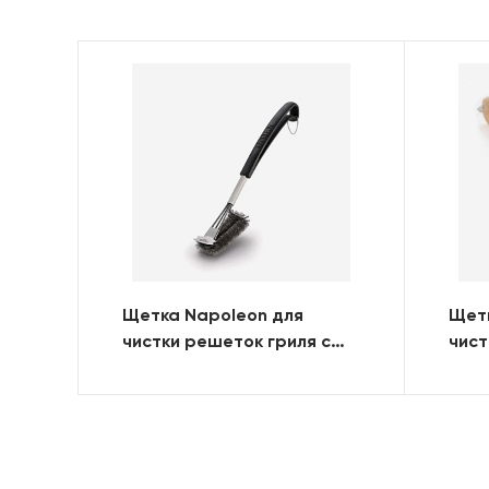
Щетка Napoleon для
Щетк
чистки решеток гриля с
чист
ворсом из нерж. стали
лат
трехрядная new