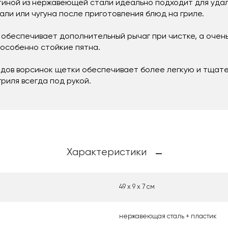
иной из нержавеющей стали идеально подходит для удал
ли или чугуна после приготовления блюд на гриле.
и обеспечивает дополнительный рычаг при чистке, а очен
особенно стойкие пятна.
дов ворсинок щетки обеспечивает более легкую и тщате
риля всегда под рукой.
Характеристики
49 х 9 х 7 см
нержавеющая сталь + пластик