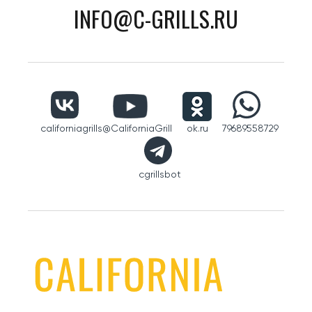
INFO@C-GRILLS.RU
californiagrills
@CaliforniaGrill
ok.ru
79689558729
cgrillsbot