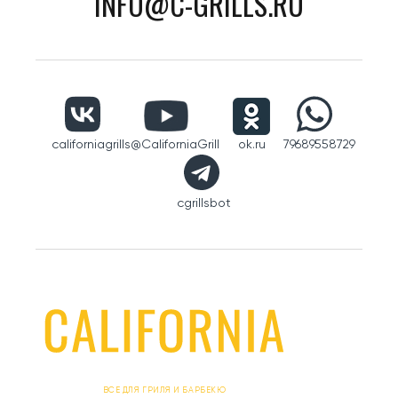
INFO@C-GRILLS.RU
californiagrills
@CaliforniaGrill
ok.ru
79689558729
cgrillsbot
ВСЕ ДЛЯ ГРИЛЯ И БАРБЕКЮ