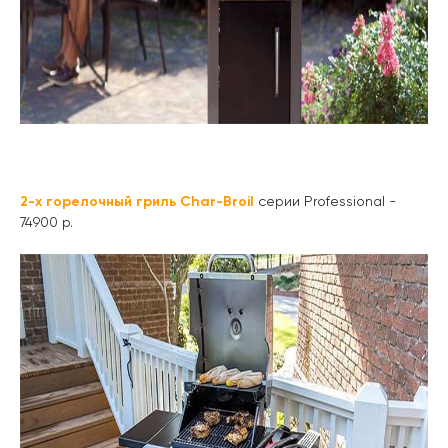
2-х горелочный гриль Char-Broil
серии Professional -
74900 р.