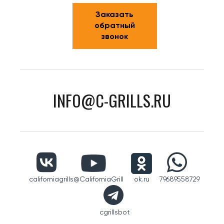
Заказать
обратный
звонок
INFO@C-GRILLS.RU
californiagrills
@CaliforniaGrill
ok.ru
79689558729
cgrillsbot