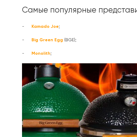
Самые популярные представи
-
Kamado Joe
;
-
Big Green Egg
(BGE);
-
Monolith
;