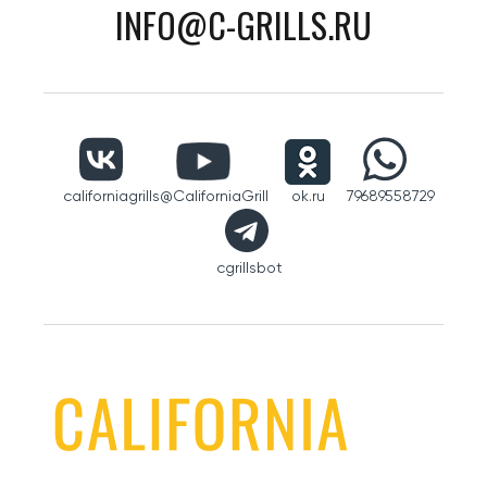
INFO@C-GRILLS.RU
californiagrills
@CaliforniaGrill
ok.ru
79689558729
cgrillsbot