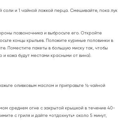
 соли и 1 чайной ложкой перца. Смешивайте, пока лук
тороны позвоночника и выбросьте его. Откройте
росьте концы крыльев. Положите куриные половинки в
те. Поместите пакеты в большую миску так, чтобы
и кожа будут местами красными от вина).
мажьте оливковым маслом и приправьте ½ чайной
ямом среднем огне с закрытой крышкой в течение 40-
мите с гриля и дайте «отдохнуть» около 5 минут,