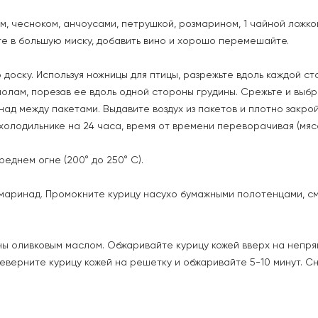
, чесноком, анчоусами, петрушкой, розмарином, 1 чайной ложкой
те в большую миску, добавить вино и хорошо перемешайте.
доску. Используя ножницы для птицы, разрежьте вдоль каждой с
полам, порезав ее вдоль одной стороны грудины. Срежьте и выб
ад между пакетами. Выдавите воздух из пакетов и плотно закрой
лодильнике на 24 часа, время от времени переворачивая (мясо 
еднем огне (200° до 250° С).
е маринад. Промокните курицу насухо бумажными полотенцами, с
ны оливковым маслом. Обжаривайте курицу кожей вверх на непр
еверните курицу кожей на решетку и обжаривайте 5-10 минут. Сни