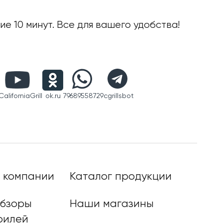
е 10 минут. Все для вашего удобства!
aliforniaGrill
ok.ru
79689558729
cgrillsbot
 компании
Каталог продукции
бзоры
Наши магазины
рилей