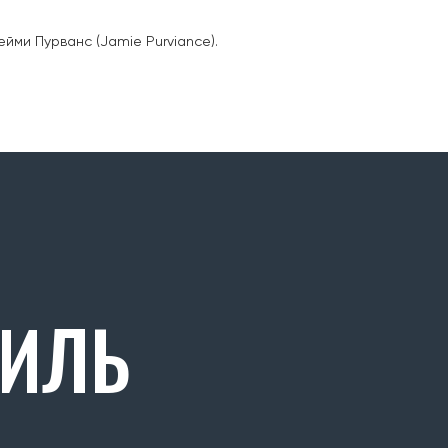
йми Пурванс (Jamie Purviance).
РИЛЬ