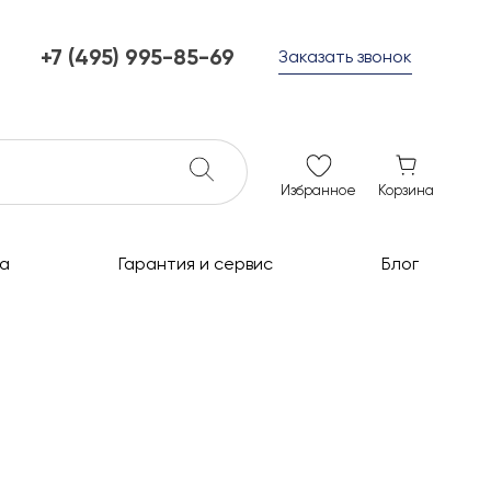
+7 (495) 995-85-69
Заказать звонок
+7 (495) 995-85-69
г. Мытищи, с 10 до 21
ежедневно с 10 до 21
info@c-grills.ru
Избранное
Корзина
а
Гарантия и сервис
Блог