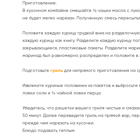
Приготовление:
В кухонном комбайне смешайте ½ чашки масла с луком
не будет мелко нарезан. Полученную смесь пересыпь
Положите каждую курицу грудкой вниз на разделочную 
каждую курицу как книгу. Разделите каждую курицу по
закрывающиеся, пластиковые пакеты. Разделите марин
маринад был равномерно распределен и положите в хо
Подготовьте
гриль
для непрямого приготовления на ср
Извлеките куриные половинки из пакетов и выбросьт
ложки соли и ¼ чайной ложки перца.
Убедитесь, что решетки вашего гриля чистые и смаза
50 минут. Далее переведите гриль на прямой жар, пер
прежде чем нарезать на кусочки.
Блюдо подавать теплым.