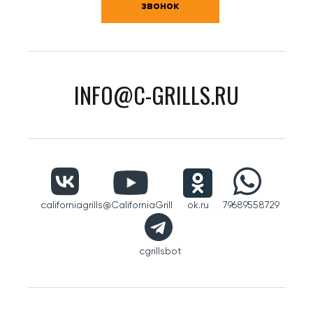
звонок
INFO@C-GRILLS.RU
californiagrills
@CaliforniaGrill
ok.ru
79689558729
cgrillsbot