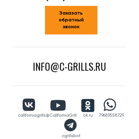
Заказать
обратный
звонок
INFO@C-GRILLS.RU
californiagrills
@CaliforniaGrill
ok.ru
79689558729
cgrillsbot