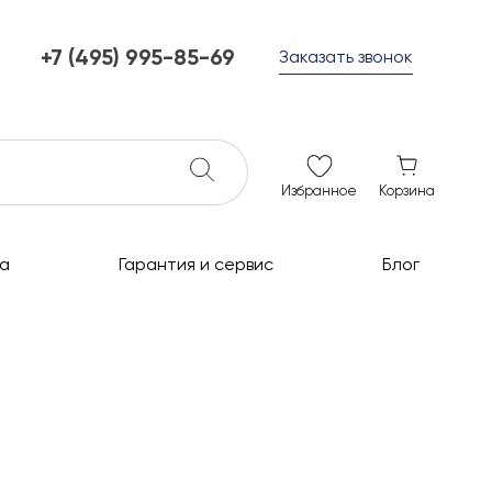
+7 (495) 995-85-69
Заказать звонок
+7 (495) 995-85-69
г. Мытищи, с 10 до 21
ежедневно с 10 до 21
info@c-grills.ru
Избранное
Корзина
а
Гарантия и сервис
Блог