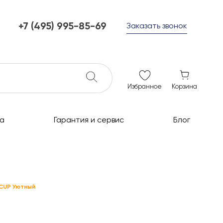
+7 (495) 995-85-69
Заказать звонок
+7 (495) 995-85-69
г. Мытищи, с 10 до 21
ежедневно с 10 до 21
info@c-grills.ru
Избранное
Корзина
а
Гарантия и сервис
Блог
CUP Уютный