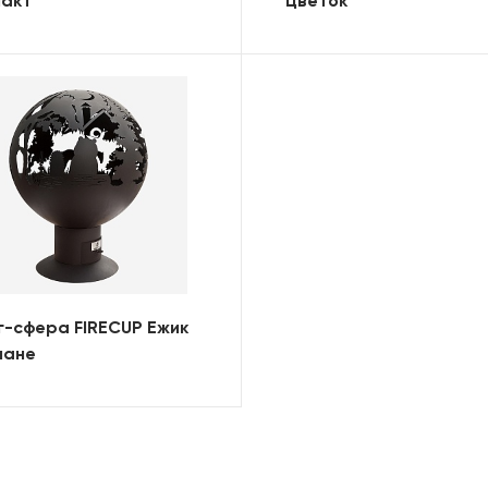
пакт
Цветок
-сфера FIRECUP Ежик
мане