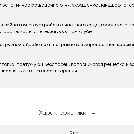
 и эстетичное разведение огня, украшение ландшафта, с
изайна и благоустройства частного сада, городского п
торане, кафе, отеле, загородном клубе.
струйной обработке и покрывается жаропрочной краской
ставка, поэтому он безопасен. Колосниковая решетка и з
гулировать интенсивность горения.
Характеристики
3 мм