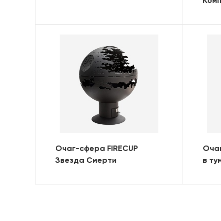
Ком
Очаг-сфера FIRECUP
Очаг
Звезда Смерти
в ту