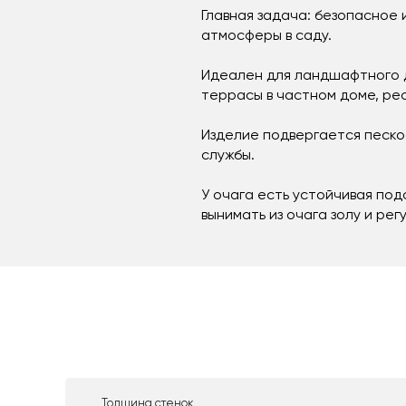
Главная задача: безопасное
атмосферы в саду.
Идеален для ландшафтного д
террасы в частном доме, рес
Изделие подвергается песко
службы.
У очага есть устойчивая под
вынимать из очага золу и ре
Толщина стенок