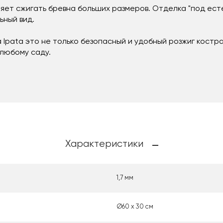
яет сжигать бревна больших размеров. Отделка "под ест
ьный вид.
 Ipata это не только безопасный и удобный розжиг костр
любому саду.
Характеристики
1,7 мм
Ø60 х 30 см