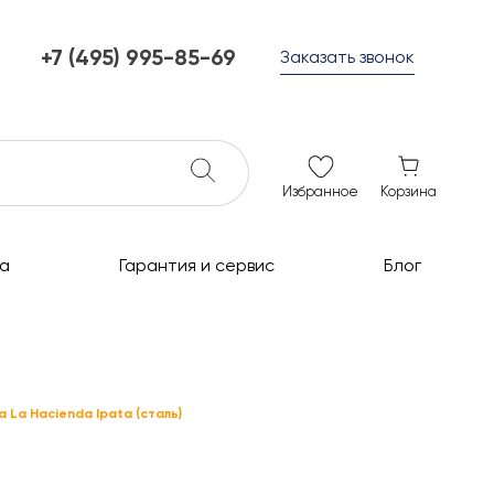
+7 (495) 995-85-69
Заказать звонок
+7 (495) 995-85-69
г. Мытищи, с 10 до 21
ежедневно с 10 до 21
info@c-grills.ru
Избранное
Корзина
а
Гарантия и сервис
Блог
 La Hacienda Ipata (сталь)