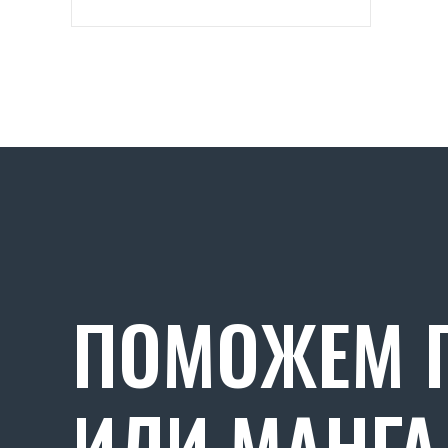
H78), павловния
ПОМОЖЕМ П
ИЛИ МАНГА