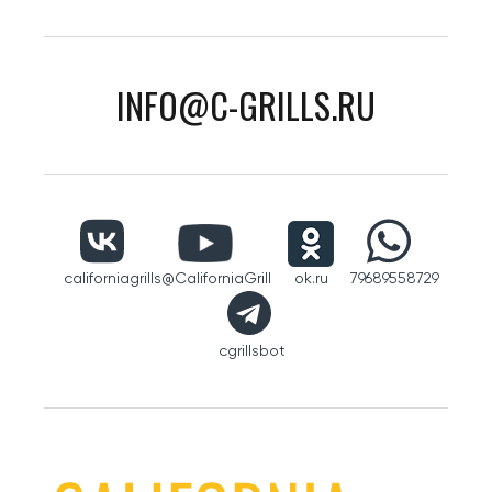
INFO@C-GRILLS.RU
californiagrills
@CaliforniaGrill
ok.ru
79689558729
cgrillsbot