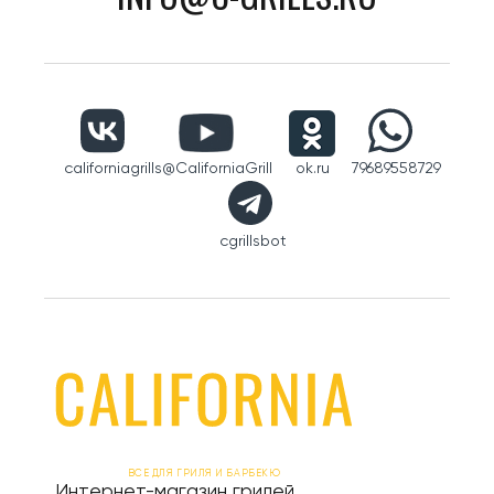
californiagrills
@CaliforniaGrill
ok.ru
79689558729
cgrillsbot
ВСЕ ДЛЯ ГРИЛЯ И БАРБЕКЮ
Интернет-магазин грилей