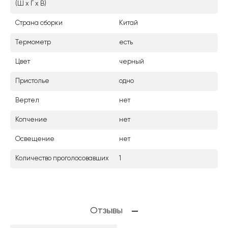
(Ш х Г х В)
Страна сборки
Китай
Термометр
есть
Цвет
черный
Пристолье
одно
Вертел
нет
Копчение
нет
Освещение
нет
Количество проголосовавших
1
Отзывы