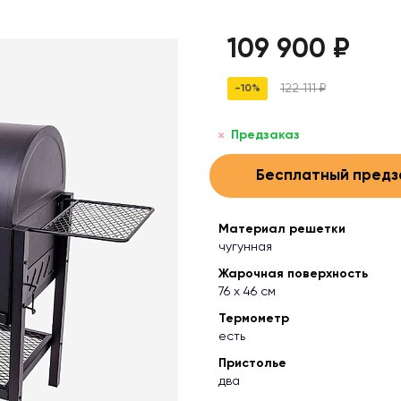
109 900 ₽
122 111 ₽
-10%
Предзаказ
Бесплатный предз
Материал решетки
чугунная
Жарочная поверхность
76 х 46 см
Термометр
есть
Пристолье
два