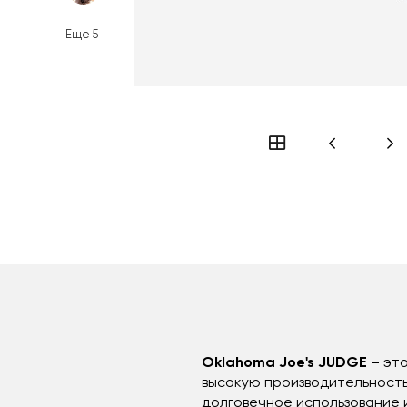
Еще
5
Oklahoma Joe's JUDGE
– это
высокую производительность
долговечное использование и