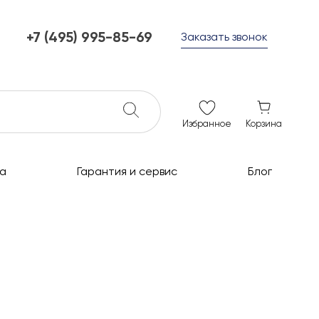
+7 (495) 995-85-69
Заказать звонок
+7 (495) 995-85-69
г. Мытищи, с 10 до 21
ежедневно с 10 до 21
info@c-grills.ru
Избранное
Корзина
а
Гарантия и сервис
Блог