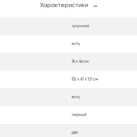
Характеристики
чугунная
есть
76 х 46 см
152 х 67 х 121 см
есть
черный
два