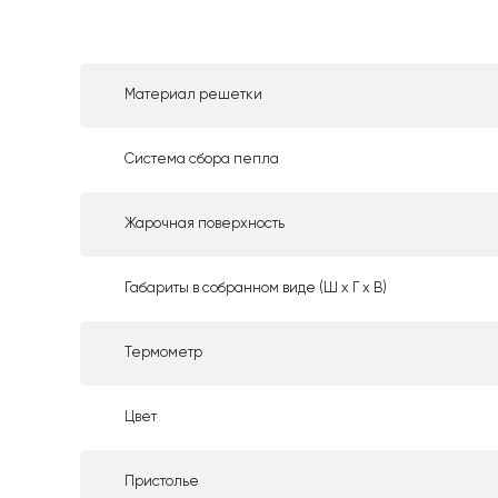
Материал решетки
Система сбора пепла
Жарочная поверхность
Габариты в собранном виде (Ш х Г х В)
Термометр
Цвет
Пристолье