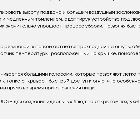
лировать высоту поддона и большим воздушным заслонкам
е и медленным томлением, адаптируя устройство под лю
ик значительно упрощает процесс уборки, позволяя быстр
 с резиновой вставкой остается прохладной на ощупь, о
атчик температуры, расположенный на крышке, помогае
чивается большими колесами, которые позволяют легко 
 к топке открывает быстрый доступ к огню, что особенн
ны прямо во время приготовления пищи.
UDGE для создания идеальных блюд на открытом воздухе!