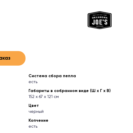
аказ
Система сбора пепла
есть
Габариты в собранном виде (Ш х Г х В)
152 х 67 х 121 см
Цвет
черный
Копчение
есть