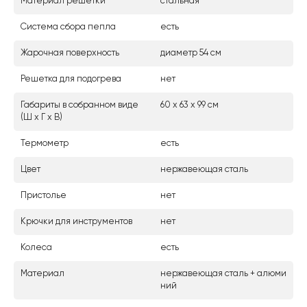
Материал решетки
стальная
Система сбора пепла
есть
Жарочная поверхность
диаметр 54 см
Решетка для подогрева
нет
Габариты в собранном виде
60 х 63 х 99 см
(Ш х Г х В)
Термометр
есть
Цвет
нержавеющая сталь
Пристолье
нет
Крючки для инструментов
нет
Колеса
есть
Материал
нержавеющая сталь + алюми
ний