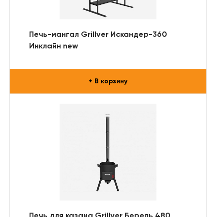
Печь-мангал Grillver Искандер-360
Инклайн new
+ В корзину
Печь для казана Grillver Берель 480