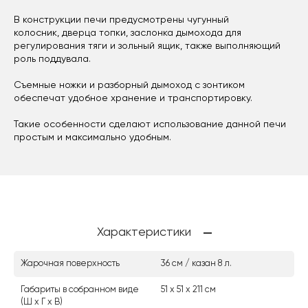
В конструкции печи предусмотрены чугунный
колосник, дверца топки, заслонка дымохода для
регулирования тяги и зольный ящик, также выполняющий
роль поддувала.
Съемные ножки и разборный дымоход с зонтиком
обеспечат удобное хранение и транспортировку.
Такие особенности сделают использование данной печи
простым и максимально удобным.
Характеристики
Жарочная поверхность
36 см / казан 8 л.
Габариты в собранном виде
51 х 51 х 211 см
(Ш х Г х В)