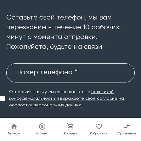
Оставьте свой телефон, мы вам
перезвоним в течение 10 рабочих
минут с момента отправки.
Пожалуйста, будьте на связи!
Номер телефона *
Отправляя заявку, вы соглашаетесь с
политикой
конфиденциальности и выражаете свое согласие на
обработку персональных данных.
Главная
Главная
Кабинет
Кабинет
Корзина
Корзина
Избранные
Избранные
Сравнение
Сравнение