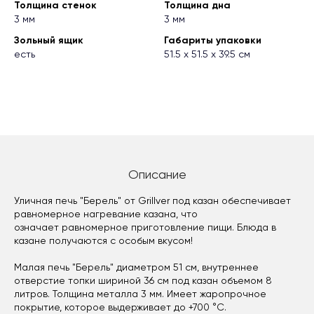
Толщина стенок
Толщина дна
3 мм
3 мм
Зольный ящик
Габариты упаковки
есть
51.5 х 51.5 х 39.5 см
Описание
Уличная печь "Берель" от Grillver под казан обеспечивает
равномерное нагревание казана, что
означает равномерное приготовление пищи. Блюда в
казане получаются с особым вкусом!
Малая печь "Берель" диаметром 51 см, внутреннее
отверстие топки шириной 36 см под казан объемом 8
литров. Толщина металла 3 мм. Имеет жаропрочное
покрытие, которое выдерживает до +700 °C.