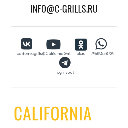
INFO@C-GRILLS.RU
californiagrills
@CaliforniaGrill
ok.ru
79689558729
cgrillsbot