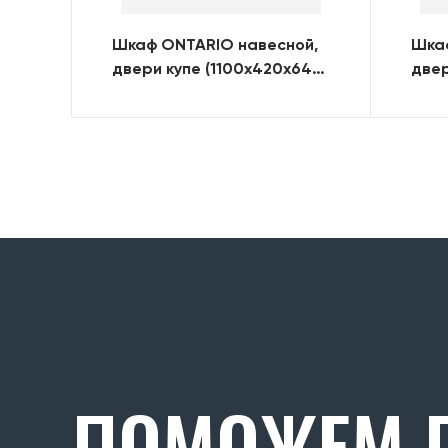
Шкаф ONTARIO навесной,
Шка
двери купе (1100х420х640)
двер
(RAL)
(100
ПОМОЖЕМ П