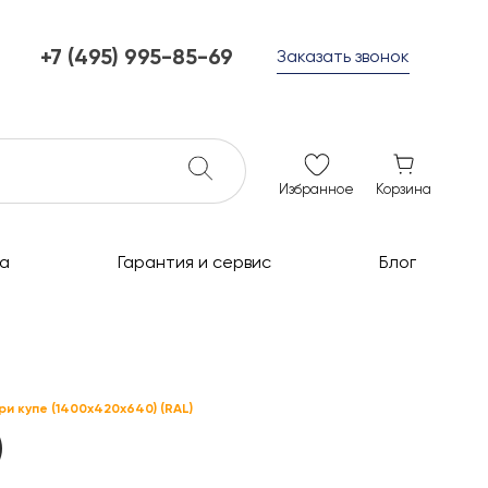
+7 (495) 995-85-69
Заказать звонок
+7 (495) 995-85-69
г. Мытищи, с 10 до 21
ежедневно с 10 до 21
info@c-grills.ru
Избранное
Корзина
а
Гарантия и сервис
Блог
и купе (1400х420х640) (RAL)
)