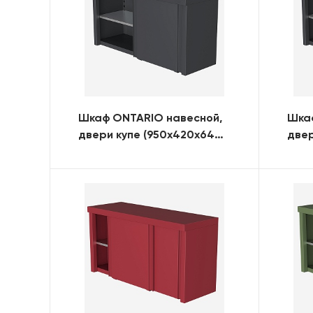
Шкаф ONTARIO навесной,
Шка
двери купе (950х420х640)
двер
(RAL)
(150