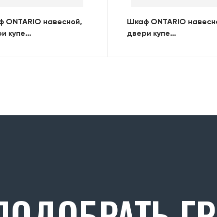
ф ONTARIO навесной,
Шкаф ONTARIO навесн
и купе
двери купе
0х420х640) (RAL)
(1400х420х640) (нерж.
сталь)
ОДОБРАТЬ Г