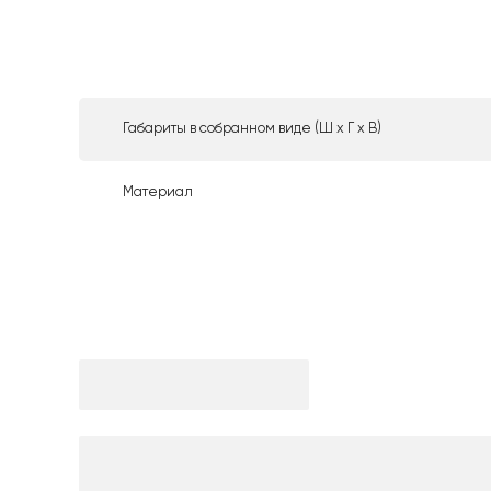
Габариты в собранном виде (Ш х Г х В)
Материал