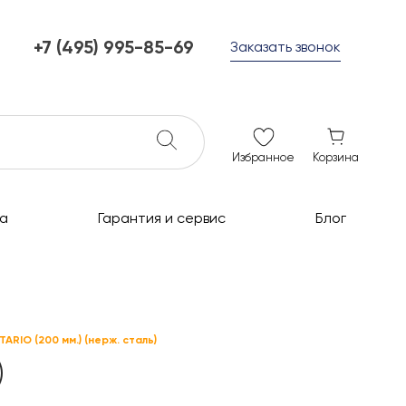
+7 (495) 995-85-69
Заказать звонок
+7 (495) 995-85-69
г. Мытищи, с 10 до 21
ежедневно с 10 до 21
info@c-grills.ru
Избранное
Корзина
а
Гарантия и сервис
Блог
RIO (200 мм.) (нерж. сталь)
)