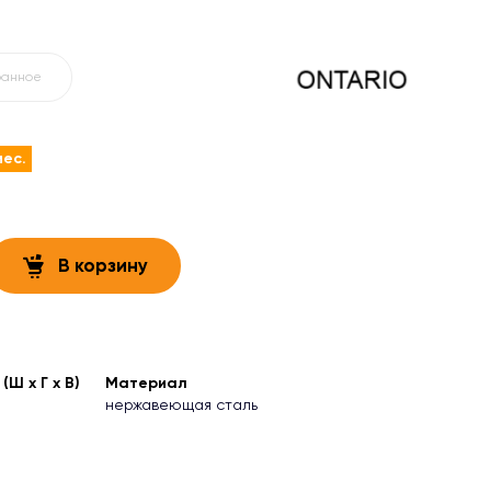
ранное
мес.
В корзину
Ш х Г х В)
Материал
нержавеющая сталь