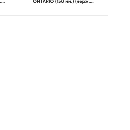
.
ONTARIO (150 мм.) (нерж.
сталь)