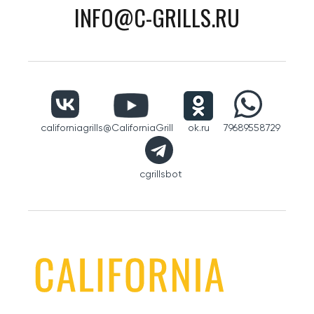
INFO@C-GRILLS.RU
californiagrills
@CaliforniaGrill
ok.ru
79689558729
cgrillsbot