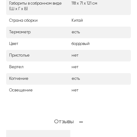
Габариты в собранном виде
118 х 71 х 121 см
(Ш х Г х В)
Страна сборки
Китай
Термометр
есть
Цвет
бордовый
Пристолье
нет
Вертел
нет
Копчение
есть
Освещение
нет
Отзывы