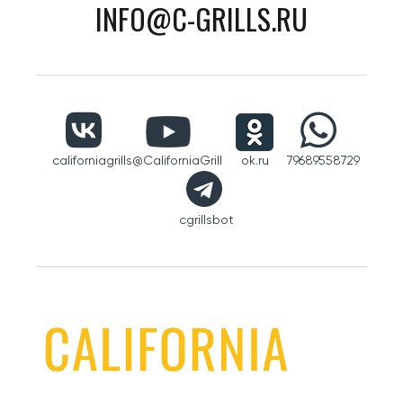
INFO@C-GRILLS.RU
californiagrills
@CaliforniaGrill
ok.ru
79689558729
cgrillsbot