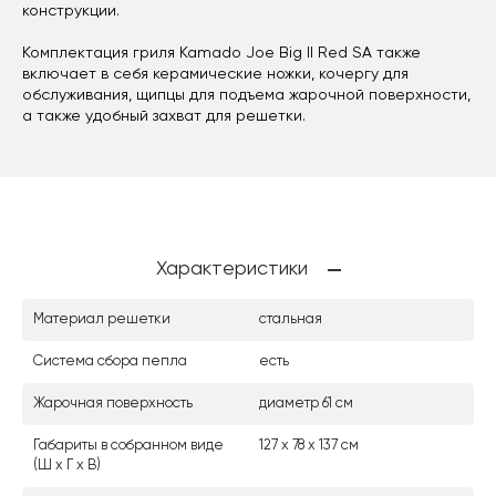
конструкции.
Комплектация гриля Kamado Joe Big II Red SA также
включает в себя керамические ножки, кочергу для
обслуживания, щипцы для подъема жарочной поверхности,
а также удобный захват для решетки.
Характеристики
Материал решетки
стальная
Система сбора пепла
есть
Жарочная поверхность
диаметр 61 см
Габариты в собранном виде
127 х 78 х 137 см
(Ш х Г х В)