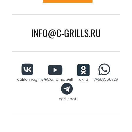
INFO@C-GRILLS.RU
californiagrills
@CaliforniaGrill
ok.ru
79689558729
cgrillsbot