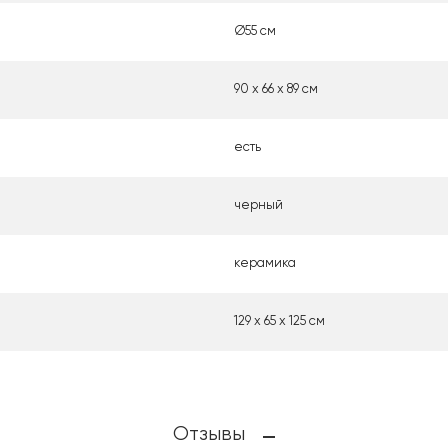
Ø55 см
90 х 66 х 89 см
есть
черный
керамика
129 x 65 x 125 см
Отзывы