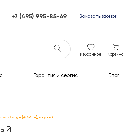
+7 (495) 995-85-69
Заказать звонок
+7 (495) 995-85-69
г. Мытищи, с 10 до 21
ежедневно с 10 до 21
info@c-grills.ru
Избранное
Корзина
а
Гарантия и сервис
Блог
ado Large (⌀ 46см), черный
ный