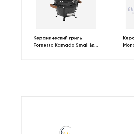
Керамический гриль
Кера
Fornetto Kamado Small (⌀
Mono
34см), черный