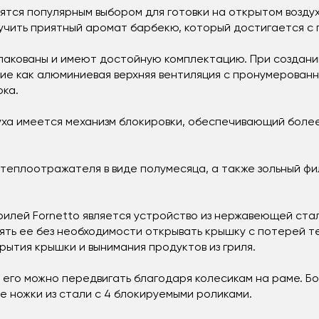
тся популярным выбором для готовки на открытом воздухе
учить приятный аромат барбекю, который достигается с 
упакованы и имеют достойную комплектацию. При создани
ие как алюминиевая верхняя вентиляция с пронумерован
ока.
уха имеется механизм блокировки, обеспечивающий боле
теплоотражателя в виде полумесяца, а также зольный фил
илей Fornetto является устройство из нержавеющей ста
ть ее без необходимости открывать крышку с потерей т
рытия крышки и вынимания продуктов из гриля.
 и его можно передвигать благодаря колесикам на раме. Б
е ножки из стали с 4 блокируемыми роликами.