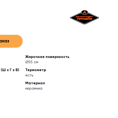
аказ
Жарочная поверхность
Ø55 см
Ш х Г х В)
Термометр
есть
Материал
керамика