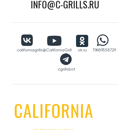
INFO@C-GRILLS.RU
californiagrills
@CaliforniaGrill
ok.ru
79689558729
cgrillsbot