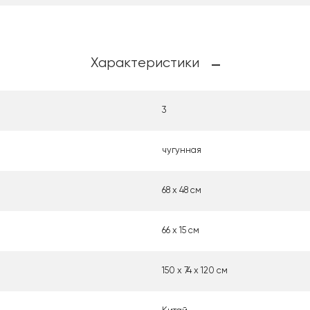
Характеристики
3
чугунная
68 х 48 см
66 х 15 см
150 х 74 х 120 см