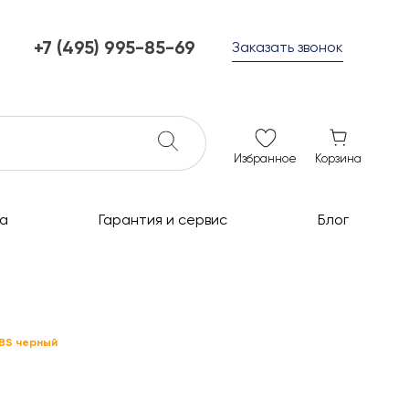
+7 (495) 995-85-69
Заказать звонок
+7 (495) 995-85-69
г. Мытищи, с 10 до 21
ежедневно с 10 до 21
info@c-grills.ru
Избранное
Корзина
а
Гарантия и сервис
Блог
GBS черный