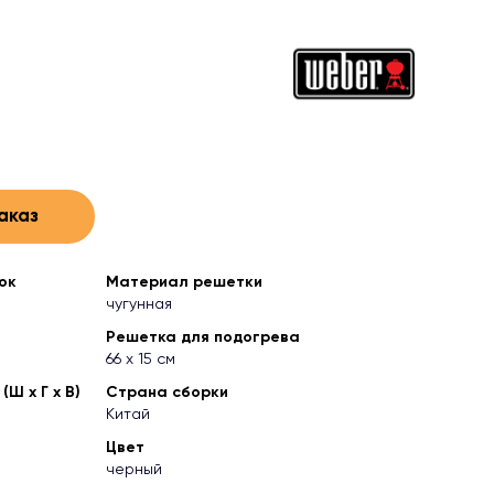
аказ
ок
Материал решетки
чугунная
Решетка для подогрева
66 х 15 см
Ш х Г х В)
Страна сборки
Китай
Цвет
черный