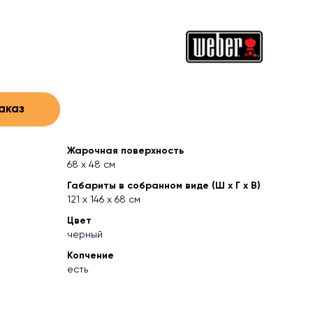
аказ
Жарочная поверхность
68 х 48 см
Габариты в собранном виде (Ш х Г х В)
121 x 146 x 68 см
Цвет
черный
Копчение
есть