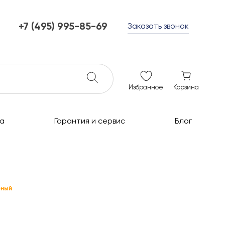
+7 (495) 995-85-69
Заказать звонок
+7 (495) 995-85-69
г. Мытищи, с 10 до 21
ежедневно с 10 до 21
info@c-grills.ru
Избранное
Корзина
а
Гарантия и сервис
Блог
рный