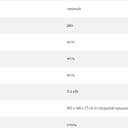
черный
два
есть
есть
есть
11.4 кВт
160 x 146 x 77 см (с открытой крышк
сталь