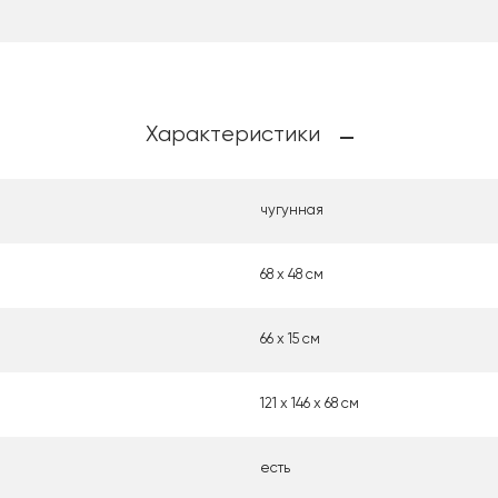
Характеристики
чугунная
68 х 48 см
66 х 15 см
121 x 146 x 68 см
есть