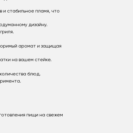
в и стабильное пламя, что
одуманному дизайну.
гриля.
вторимый аромат и защищая
атки на вашем стейке.
количества блюд.
еримента.
риготовления пищи на свежем