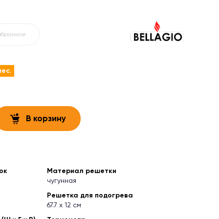
збранное
мес.
В корзину
ок
Материал решетки
чугунная
Решетка для подогрева
67.7 х 12 см