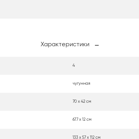
Характеристики
4
чугунная
70 х 42 см
67.7 х 12 см
133 х 57 х 112 см