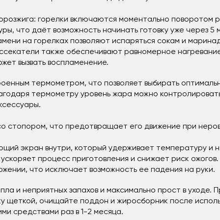
орозжига: горелки включаются моментально поворотом р
ы, что даёт возможность начинать готовку уже через 5 
мени на горелках позволяют испаряться сокам и марина
Рассекатели также обеспечивают равномерное нагревани
ожет вызвать воспламенение.
роенным термометром, что позволяет выбирать оптимал
лагодаря термометру уровень жара можно контролировать
ксессуары.
со стопором, что предотвращает его движение при неров
щий экран внутри, который удерживает температуру и н
 ускоряет процесс приготовления и снижает риск ожогов.
ожении, что исключает возможность ее падения на руки.
епла и неприятных запахов и максимально прост в уходе. 
у щеткой, очищайте поддон и жиросборник после исполь
и средствами раз в 1-2 месяца.