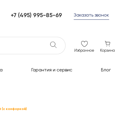
+7 (495) 995-85-69
Заказать звонок
+7 (495) 995-85-69
г. Мытищи, с 10 до 21
ежедневно с 10 до 21
info@c-grills.ru
Избранное
Корзина
а
Гарантия и сервис
Блог
й (с конфоркой)