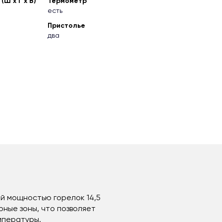
Ш х Г х В)
Термометр
есть
Пристолье
два
ой мощностью горелок 14,5
ные зоны, что позволяет
мпературы.