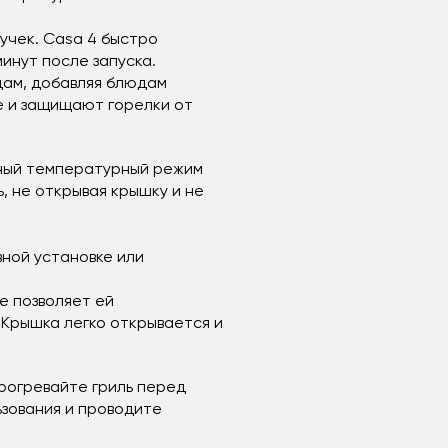
учек. Casa 4 быстро
минут после запуска.
дам, добавляя блюдам
е и защищают горелки от
ьный температурный режим
, не открывая крышку и не
ной установке или
е позволяет ей
 Крышка легко открывается и
Прогревайте гриль перед
зования и проводите