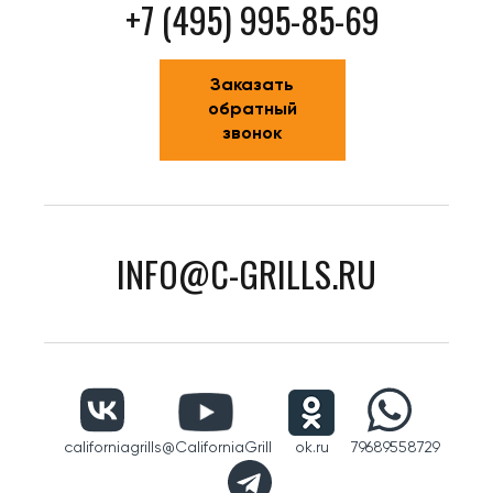
+7 (495) 995-85-69
Заказать
обратный
звонок
INFO@C-GRILLS.RU
californiagrills
@CaliforniaGrill
ok.ru
79689558729