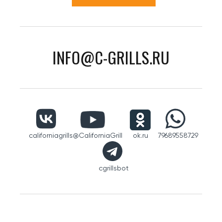
INFO@C-GRILLS.RU
californiagrills
@CaliforniaGrill
ok.ru
79689558729
cgrillsbot