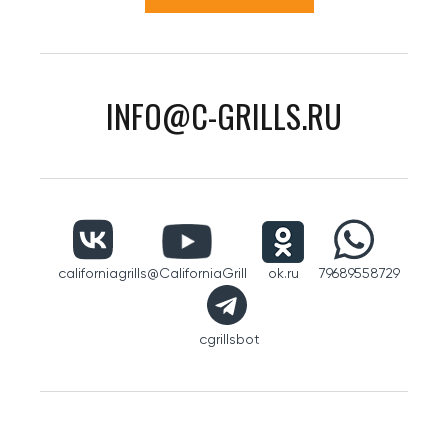
INFO@C-GRILLS.RU
californiagrills
@CaliforniaGrill
ok.ru
79689558729
cgrillsbot