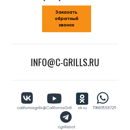
Заказать
обратный
звонок
INFO@C-GRILLS.RU
californiagrills
@CaliforniaGrill
ok.ru
79689558729
cgrillsbot