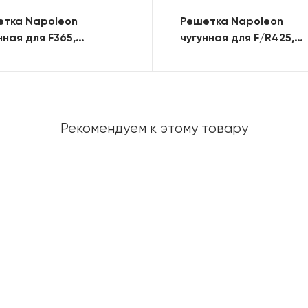
етка Napoleon
Решетка Napoleon
нная для F365,
чугунная для F/R425,
лект
комплект
Рекомендуем к этому товару