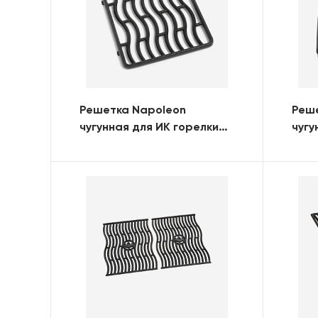
Решетка Napoleon
Реш
чугунная для ИК горелки
чугу
SIZZLE ZONE (Rogue)
SIZZ
3/LD