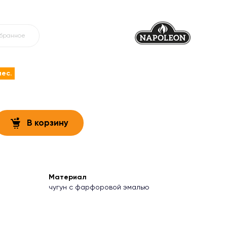
збранное
мес.
В корзину
Материал
чугун с фарфоровой эмалью