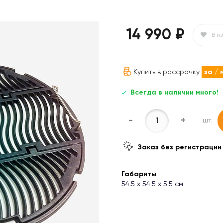
14 990 ₽
В и
Купить в рассрочку
за
/ 
Всегда в наличии много!
-
+
шт.
Заказ без регистрации
Габариты
54.5 х 54.5 х 5.5 см