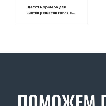
Щетка Napoleon для
чистки решеток гриля с
латунным ворсом
ПОМОЖЕМ П