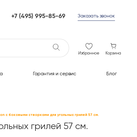
+7 (495) 995-85-69
Заказать звонок
+7 (495) 995-85-69
г. Мытищи, с 10 до 21
ежедневно с 10 до 21
info@c-grills.ru
Избранное
Корзина
а
Гарантия и сервис
Блог
on с боковыми створками для угольных грилей 57 см.
льных грилей 57 см.