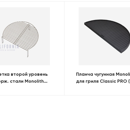
тка второй уровень
Планча чугунная Monol
ерж. стали Monolith
для гриля Classic PRO (
гриля Classic
половинка)