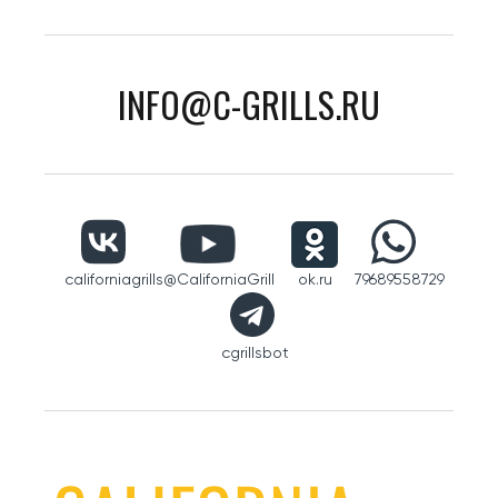
INFO@C-GRILLS.RU
californiagrills
@CaliforniaGrill
ok.ru
79689558729
cgrillsbot