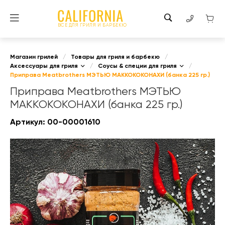
ВСЕ ДЛЯ ГРИЛЯ И БАРБЕКЮ
Магазин грилей
/
Товары для гриля и барбекю
/
Аксессуары для гриля
/
Соусы & специи для гриля
/
Приправа Meatbrothers МЭТЬЮ МАККОКОКОНАХИ (банка 225 гр.)
Приправа Meatbrothers МЭТЬЮ
МАККОКОКОНАХИ (банка 225 гр.)
Артикул:
00-00001610