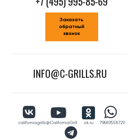
+7 (495) 995-85-69
Заказать
обратный
звонок
INFO@C-GRILLS.RU
californiagrills
@CaliforniaGrill
ok.ru
79689558729