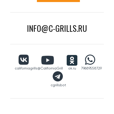
INFO@C-GRILLS.RU
californiagrills
@CaliforniaGrill
ok.ru
79689558729
cgrillsbot