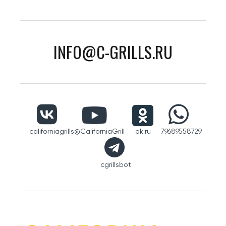
INFO@C-GRILLS.RU
californiagrills
@CaliforniaGrill
ok.ru
79689558729
cgrillsbot