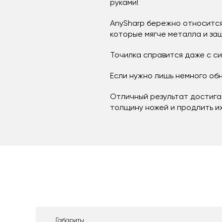
руками!
AnySharp бережно относится
которые мягче металла и за
Точилка справится даже с с
Если нужно лишь немного об
Отличный результат достигае
толщину ножей и продлить их
Габариты