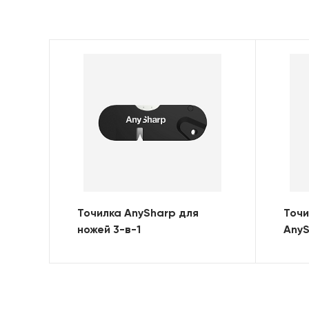
Точилка AnySharp для
Точи
ножей 3-в-1
AnyS
плас
голу