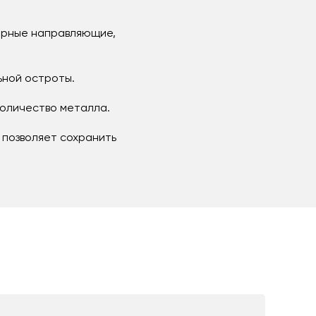
ерные направляющие,
льной остроты.
количество металла.
о позволяет сохранить