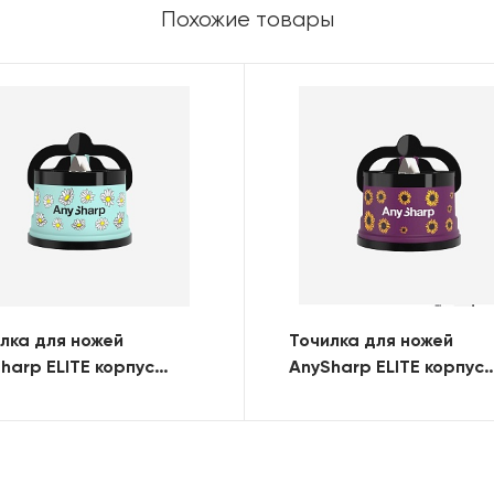
Похожие товары
лка для ножей
Точилка для ножей
harp ELITE корпус
AnySharp ELITE корпус
тик, цвет матовый
пластик, цвет матовый
бой, принт ромашки
фиолетовый, принт цв