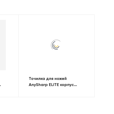
Точилка для ножей
AnySharp ELITE корпус
пластик, цвет матовый
еты
серый, принт мрамор