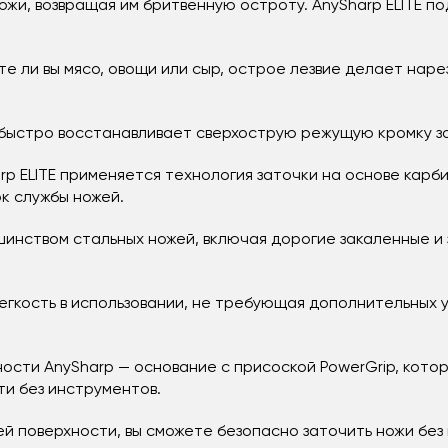
и, возвращая им бритвенную остроту. AnySharp ELITE по
те ли вы мясо, овощи или сыр, острое лезвие делает нарез
 быстро восстанавливает сверхострую режущую кромку за
rp ELITE применяется технология заточки на основе карб
к службы ножей.
шинством стальных ножей, включая дорогие закаленные и 
гкость в использовании, не требующая дополнительных у
ности AnySharp — основание с присоской PowerGrip, кот
ти без инструментов.
ей поверхности, вы сможете безопасно заточить ножи без