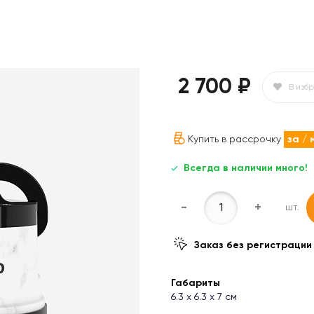
2 700 ₽
В изб
Купить в рассрочку
за
/ 
Всегда в наличии много!
-
+
шт.
Заказ без регистрации
Габариты
6.3 х 6.3 х 7 см