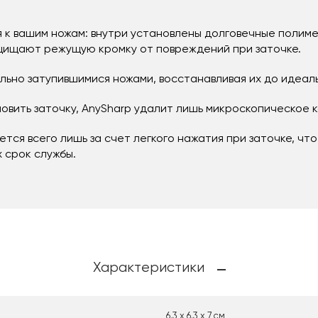
 к вашим ножам: внутри установлены долговечные полим
щищают режущую кромку от повреждений при заточке.
ильно затупившимися ножами, восстанавливая их до идеа
новить заточку, AnySharp удалит лишь микроскопическое 
тся всего лишь за счет легкого нажатия при заточке, чт
 срок службы.
Характеристики
6.3 х 6.3 х 7 см