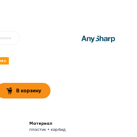
ранное
мес.
В корзину
Материал
пластик + карбид