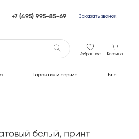
+7 (495) 995-85-69
Заказать звонок
+7 (495) 995-85-69
г. Мытищи, с 10 до 21
ежедневно с 10 до 21
info@c-grills.ru
Избранное
Корзина
а
Гарантия и сервис
Блог
матовый белый, принт