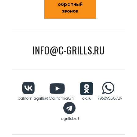
обратный
звонок
INFO@C-GRILLS.RU
californiagrills
@CaliforniaGrill
ok.ru
79689558729
cgrillsbot