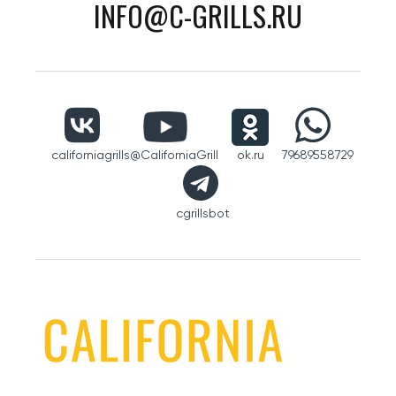
INFO@C-GRILLS.RU
californiagrills
@CaliforniaGrill
ok.ru
79689558729
cgrillsbot